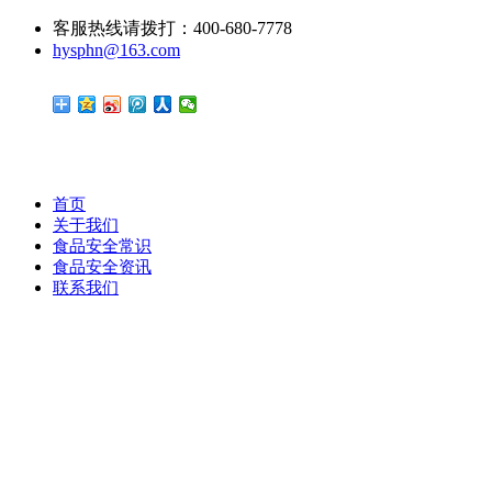
客服热线请拨打：400-680-7778
hysphn@163.com
首页
关于我们
食品安全常识
食品安全资讯
联系我们