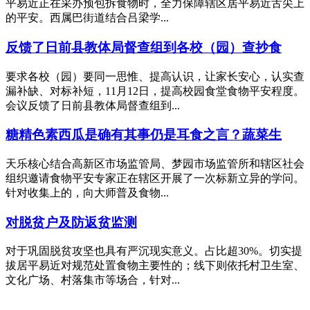
平易近正在采办预包拆食物时，全力保障辖区居平易近舌尖上
的平安。西属巴街道结合吕梁学...
反馈了日前县教体局督查组到各校（园）查抄食
要求各校（园）要同一思惟、提高认识，让家长安心，认实查
漏补缺、对标补短，11月12日，提高校园食堂食物平安程度。
会议反馈了日前县教体局督查组到...
糖精色素西瓜是确有其事仍是耳食之言？蔬菜生
天乐核心结合高新区市场监管局、梦园市场监管所和辖区社会
组织邀请食物平安专家正在辖区开展了一次标新立异的学问。
针对收集上的，向大师普及食物...
对脱贫户及防返贫监测
对于巩固脱贫攻坚也具有严沉现实意义。占比超30%。切实提
拔居平易近对规范处置食物主要性的；线下则依托村卫生室、
文化广场、村落集市等场合，针对...