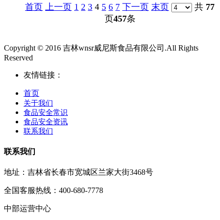
首页
上一页
1
2
3
4
5
6
7
下一页
末页
共
77
页
457
条
Copyright © 2016 吉林wnsr威尼斯食品有限公司.All Rights
Reserved
友情链接：
首页
关于我们
食品安全常识
食品安全资讯
联系我们
联系我们
地址：吉林省长春市宽城区兰家大街3468号
全国客服热线：400-680-7778
中部运营中心